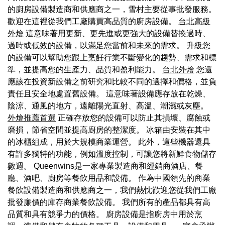
的廚房設備製造商和供應商之一，雪村主要從事批發服務。
歡迎在這裡從我們工廠購買高品質的廚房設備。
台北高級
外燴
這意味著用更新、更先進或更強大的設備替換過時、
過時或低效的設備，以滿足您當前和未來的需求。 升級您
的設備可以幫助您跟上烹飪行業不斷變化的趨勢、需求和標
準，並提高您的生產力、品質和盈利能力。
台北外燴
您還
應該在投資新設備之前研究和比較不同的選擇和價格，並負
責任且安全地處置舊設備。 這意味著設備應存放在乾燥、
陰涼、通風的地方，遠離陽光直射、高溫、潮濕或灰塵。
外燴推薦首選
正確存放您的設備可以防止其損壞、腐蝕或
磨損，節省空間並提高廚房的整潔度。 冰箱由安裝在其中
的冰櫃組成，用於大規模商業運營。 此外，這些機器還具
有許多獨特的功能，例如溫度控制，可讓您將新鮮食物儲存
數週。 Queenwins是一家專業製造商和經銷商酒店、餐
廳、酒吧、廚房等餐飲用品和設備。 作為中國領先的商業
餐飲設備製造商和供應商之一，我們熱忱歡迎您從我們工廠
批發廉價的庫存商業餐飲設備。 我們所有的產品都具有高
品質和具有競爭力的價格。 廚房設備是指廚房中用於烹