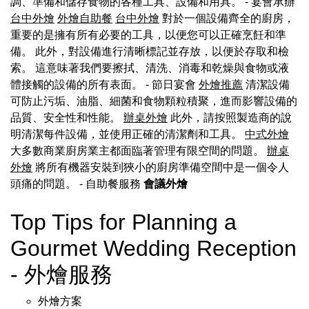
調、準備和儲存食物的各種工具、設備和用具。 - 宴會承辦
台中外燴
外燴自助餐
台中外燴
對於一個設備齊全的廚房，
重要的是擁有所有必要的工具，以便您可以正確烹飪和準
備。 此外，對設備進行清晰標記並存放，以便於存取和檢
索。 這意味著我們要擦拭、清洗、消毒和乾燥與食物或液
體接觸的設備的所有表面。 - 節日宴會
外燴推薦
清潔設備
可防止污垢、油脂、細菌和食物顆粒積聚，進而影響設備的
品質、安全性和性能。
辦桌外燴
此外，請按照製造商的說
明清潔每件設備，並使用正確的清潔劑和工具。
中式外燴
大多數商業廚房業主都面臨著管理有限空間的問題。
辦桌
外燴
將所有機器安裝到狹小的廚房準備空間中是一個令人
頭痛的問題。
- 自助餐服務
會議外燴
Top Tips for Planning a
Gourmet Wedding Reception
- 外燴服務
外燴方案