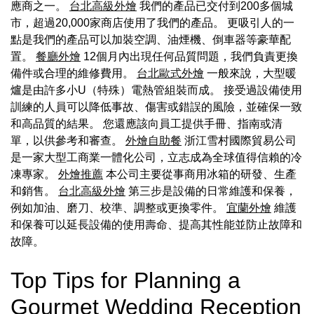
應商之一。
台北高級外燴
我們的產品已交付到200多個城
市，超過20,000家商店使用了我們的產品。 更吸引人的一
點是我們的產品可以加裝空調、油煙機、倒車器等豪華配
置。
餐廳外燴
12個月內出現任何品質問題，我們負責更換
備件或合理的維修費用。
台北歐式外燴
一般來說，大型暖
爐是由許多小U（特殊）電熱管組裝而成。 接受過設備使用
訓練的人員可以降低事故、傷害或錯誤的風險，並確保一致
和高品質的結果。 您還應該向員工提供手冊、指南或清
單，以供參考和審查。
外燴自助餐
浙江雪村國際貿易公司
是一家大型工商業一體化公司，立志成為全球值得信賴的冷
凍專家。
外燴推薦
本公司主要從事商用冰箱的研發、生產
和銷售。
台北高級外燴
第三步是設備的日常維護和保養，
例如加油、磨刀、校準、調整或更換零件。
宜蘭外燴
維護
和保養可以延長設備的使用壽命、提高其性能並防止故障和
故障。
Top Tips for Planning a
Gourmet Wedding Reception