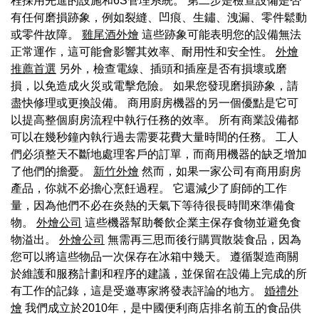
程採用先進的設施和6S管理系統。 第二步是檢查設備是否
有任何磨損跡象，例如裂縫、凹痕、生鏽、洩漏、零件鬆動
或零件故障。
雞尾酒外燴
這些跡象可能表明您的設備無法
正常運作，這可能會影響其效率、耐用性和安全性。
外燴
推薦首選
另外，檢查電線、插頭和插座是否有損壞或磨
損，以免造成火災或電擊危險。 如果您發現磨損跡象，請
盡快修理或更換設備。 商用廚房機器的另一個優點是它可
以提高整個廚房流程中執行任務的效率。 所有商業設備都
可以在幾秒鐘內執行過去需要花費大量時間的任務。 工人
們必須整天不斷地處理客戶的訂單，而商用機器的缺乏增加
了他們的擔憂。
新竹外燴
然而，如果一家公司有商用廚房
產品，你就不必擔心烹飪過程。 它還減少了廚師的工作
量，因為他們不必在炎熱的天氣下等待很長時間來準備食
物。
外燴公司
這些機器幫助餐飲企業主保存食物並避免食
物溢出。
外燴公司
無需再三思而後行購買散裝食品，因為
您可以將這些物品一次保存在冰箱中幾天。 遵循製造商關
於維護和服務計劃和程序的建議，並保留在設備上完成的所
有工作的記錄，這是受邀專家將發表評論的地方。
婚禮外
燴
我們成立於2010年，是中國便利商店排名前五的食品供