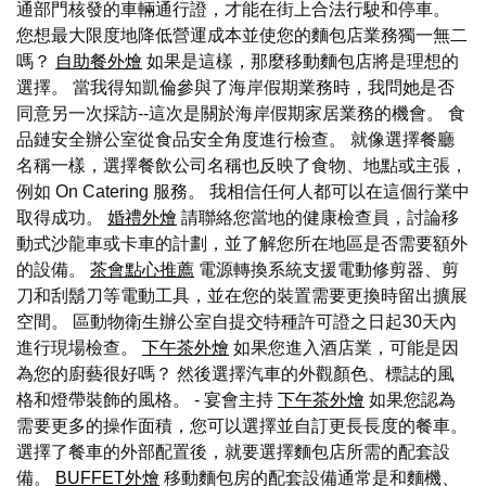
通部門核發的車輛通行證，才能在街上合法行駛和停車。
您想最大限度地降低營運成本並使您的麵包店業務獨一無二
嗎？
自助餐外燴
如果是這樣，那麼移動麵包店將是理想的
選擇。 當我得知凱倫參與了海岸假期業務時，我問她是否
同意另一次採訪--這次是關於海岸假期家居業務的機會。 食
品鏈安全辦公室從食品安全角度進行檢查。 就像選擇餐廳
名稱一樣，選擇餐飲公司名稱也反映了食物、地點或主張，
例如 On Catering 服務。 我相信任何人都可以在這個行業中
取得成功。
婚禮外燴
請聯絡您當地的健康檢查員，討論移
動式沙龍車或卡車的計劃，並了解您所在地區是否需要額外
的設備。
茶會點心推薦
電源轉換系統支援電動修剪器、剪
刀和刮鬍刀等電動工具，並在您的裝置需要更換時留出擴展
空間。 區動物衛生辦公室自提交特種許可證之日起30天內
進行現場檢查。
下午茶外燴
如果您進入酒店業，可能是因
為您的廚藝很好嗎？ 然後選擇汽車的外觀顏色、標誌的風
格和燈帶裝飾的風格。 - 宴會主持
下午茶外燴
如果您認為
需要更多的操作面積，您可以選擇並自訂更長長度的餐車。
選擇了餐車的外部配置後，就要選擇麵包店所需的配套設
備。
BUFFET外燴
移動麵包房的配套設備通常是和麵機、