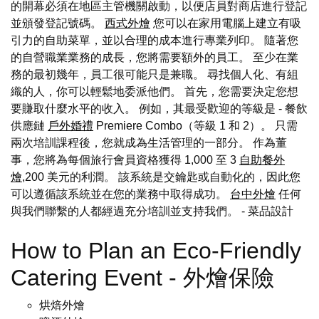
的開幕必須在地區主管機關啟動，以便店員對商店進行登記
並頒發登記號碼。
西式外燴
您可以在家用電腦上建立有吸
引力的自助菜單，並以合理的成本進行專業列印。 隨著您
的自營職業業務的成長，您將需要額外的員工。 至少在業
務的最初幾年，員工很可能只是兼職。 尋找個人化、有組
織的人，你可以輕鬆地委派他們。 首先，您需要決定您想
要賺取什麼水平的收入。 例如，其最受歡迎的等級是 - 餐飲
供應鏈
戶外婚禮
Premiere Combo（等級 1 和 2）。 只需
兩次培訓課程後，您就成為生活管理的一部分。 作為董
事，您將為每個旅行會員資格獲得 1,000 至 3
自助餐外
燴
,200 美元的利潤。 該系統是交鑰匙或自動化的，因此您
可以遵循該系統並在您的業務中取得成功。
台中外燴
任何
與我們聯繫的人都經過充分培訓並支持我們。
- 菜品設計
How to Plan an Eco-Friendly
Catering Event - 外燴保險
烘焙外燴