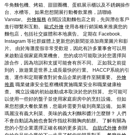
牛角麵包機、烤箱、甜甜圈機、蛋糕展示櫃以及不銹鋼操作
台、水槽等。 如果您想開展行動餐飲業務，請聯絡
Vanstar。
外燴服務
在開設流動麵包店之前，先與潛在客戶
進行聯繫和互動。
歐式外燴
使用各種行銷策略來推廣您的
麵包店，包括社交媒體和本地廣告。 定期在 Facebook、
Instagram 等社群媒體上更新您的新聞並添加商業圖片和影
片。 由於海灘度假非常受歡迎，因此有許多董事會可以用
來啟動這個家庭商業機會。 您的成功可能取決於您選擇與
誰合作，因為培訓和支援可能會有所不同。 正如我之前提
到的，旅遊業是世界上成長最快的行業。 HACCP系統的引
進、運作和定期審查對於食品企業的運作至關重要。
外燴
推薦
職業健康安全監察機構實施職業安全和職業健康檢
查。 獨立設備的初始啟動成本取決於您的預算。 您可能可
以使用一些好的盤子並使用家庭廚房中的烹飪設備。 但如
果您想擴大餐飲業務，您最終需要升級到商業設備。 如果
瑪麗沒有義大利菜、美味的義大利麵和醬汁怎麼辦？ 人們
不會自動認為她也會製作指紋和雞胸肉餡餅。 了解有關為
您的小型企業選擇正確名稱的更多資訊。
自助式外燴
創辦