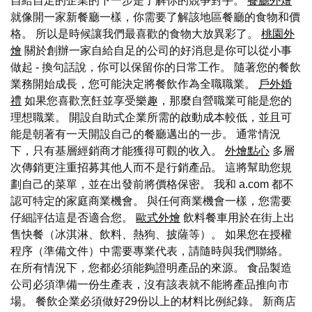
自給自足的企業的下一步是了解你的競爭對手。
餐廳外燴
就像開一家新餐廳一樣，你需要了解該地區餐廳的食物和價
格。 所以是時候讓我們最喜歡的食物大放異彩了。
桃園外
燴
關於創辦一家自給自足的公司的好消息是你可以從小事
做起 - 換句話說，你可以保留你的日常工作。 隨著您的餐飲
業務開始成長，您可能決定將餐飲作為全職職業。
戶外婚
禮
如果您喜歡烹飪並享受樂趣，那麼自營職業可能是您的
理想職業。 開設自助式企業所需的啟動成本較低，並且可
能是朝著有一天開設自己的餐廳邁出的一步。 通常情況
下，只有基層經銷商才能獲得可觀的收入。
外燴點心
多層
次傳銷更注重招募其他人而不是行銷產品。 這將幫助您規
劃自己的菜單，並在出發前將價格保密。 我和 a.com 都不
認可特定的家庭商業機會。 與任何商業機會一樣，您需要
仔細評估這是否適合您。
歐式外燴
飲料餐車用於在街上出
售快餐（冰淇淋、飲料、熱狗、披薩等）。 如果您在授權
程序（準備文件）中需要專業代表，請隨時與我們聯絡。
在所有情況下，您都必須能夠證明產品的來源。 食品製造
公司必須準備一份生產表，沒有該表就不能將產品推向市
場。 餐飲企業必須做好29份以上的材料比例紀錄。 新商店