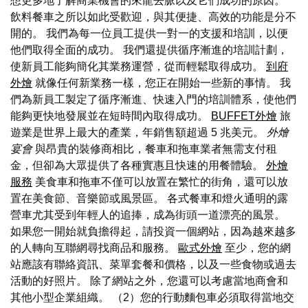
想更多地了解商業機會的來龍去脈以及它們成功的原因。
飲料餐車之所以如此受歡迎，與其便捷、高效的功能是分不
開的。 我們為每一位員工提供一對一的支援和培訓，以便
他們取得全面的成功。 我們還提供循序漸進的培訓計劃，
使新員工能夠簡化其業務運營，從而輕鬆取得成功。
到府
外燴
就像任何新業務一樣，您正在開始一些新的事情。 我
們為新員工製定了循序漸進、快速入門的培訓體系，使他們
能夠更快地發展並在短時間內取得成功。
BUFFET外燴
旅
遊業是世界上最大的產業，年銷售額超過 5 兆美元。
外燴
宴會
與昂貴的裝修商相比，餐車和拖車業者無需支付租
金，但卻為大眾提供了各種實惠且快速的用餐體驗。
外燴
服務
美食車和拖車不僅可以放置在繁忙的街角，還可以放
置在美食節、音樂節或風景區。 各式餐車和燈火通明的露
營車尤其受到年輕人的追捧，成為街頭一道漂亮的風景。
如果您一開始就負擔得起，請投資一個網站，因為越來越多
的人轉向互聯網尋找商品和服務。
歐式外燴
至少，您的網
站應該有聯絡資訊、菜單套餐和價格，以及一些食物或過去
活動的好照片。 除了網站之外，您還可以考慮當地商會和
其他小型企業組織。 （2）您的行動麵包車必須取得當地交