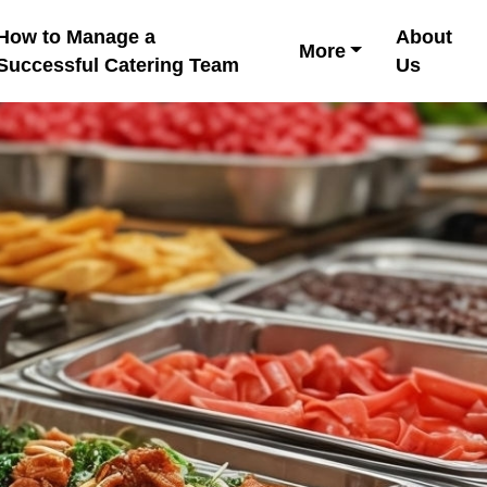
How to Manage a
About
More
Successful Catering Team
Us