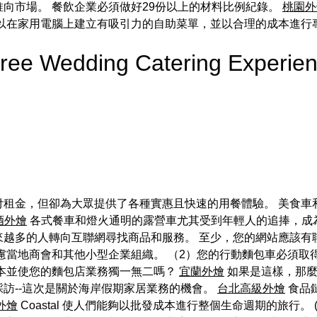
向市場。 餐飲企業必須做好29份以上的材料比例紀錄。
桃園外
可以在家用電腦上建立有吸引力的自助菜單，並以合理的成本進行
-Free Wedding Catering Exper
付租金，但卻為大眾提供了各種實惠且快速的用餐體驗。 美食車
酒外燴
各式餐車和燈火通明的露營車尤其受到年輕人的追捧，成
來越多的人轉向互聯網尋找商品和服務。 至少，您的網站應該有
慮當地商會和其他小型企業組織。 （2）您的行動麵包車必須取
成本並使您的麵包店業務獨一無二嗎？
宜蘭外燴
如果是這樣，那麼
訪--這次是關於海岸假期家居業務的機會。
台北高級外燴
食品
外燴
Coastal 使人們能夠以批發成本進行整個生命週期的旅行。 