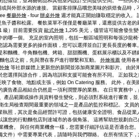
閉恐懼症，並為藝術品和其他室內設計空間提供空間。 一些供
或與外部水源的連接。 當顧客排隊品嚐您美味的烘焙食品時，
ee
餐廳外燴
- four
辦桌外燴
週才能真正開始賺取穩定的收入。 
是魚子醬和松露。 餐飲菜單不僅僅是餐廳菜單，還應提供古老的
1 級）目前需要投資
歐式外燴
1,295 美元，儘管這可能會發
中的哪一個。 充足的室內照明，包括一般區域照明和每張沙龍椅
您認為需要更多的操作面積，您可以選擇並自訂更長長度的餐車
常是和麵機、牛角麵包機、烤箱、甜甜圈機、蛋糕展示櫃以及不銹
設流動麵包店之前，先與潛在客戶進行聯繫和互動。
外燴推薦
使用各
外燴
等社群媒體上更新您的新聞並添加商業圖片和影片。 由於
於您選擇與誰合作，因為培訓和支援可能會有所不同。 正如我
物、地點或主張，例如 On Catering 服務。 此外，在美國
廣告產品相結合仍然是一項利潤豐厚的業務。 在日常實務中，
、產品範圍或操作員資料發生變化，則必須對系統進行審查，並
衛生局檢查期間最重要的領域之一是產品的監控和標記。 文員
業執照，其次是食品經營許可證，包括健康安全證明、食品從業
以讓您的行動麵包店到達城市的各個角落。 這將幫助您規劃自己
業機會。 與任何商業機會一樣，您需要仔細評估這是否適合您。
備文件）中需要專業代表，請隨時與我們聯絡。 在所有情況下，