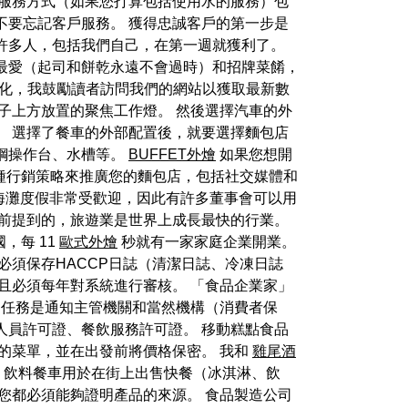
水服務方式（如果您打算包括使用水的服務）包
不要忘記客戶服務。 獲得忠誠客戶的第一步是
許多人，包括我們自己，在第一週就獲利了。
最愛（起司和餅乾永遠不會過時）和招牌菜餚，
生變化，我鼓勵讀者訪問我們的網站以獲取最新數
子上方放置的聚焦工作燈。 然後選擇汽車的外
。 選擇了餐車的外部配置後，就要選擇麵包店
鋼操作台、水槽等。
BUFFET外燴
如果您想開
種行銷策略來推廣您的麵包店，包括社交媒體和
海灘度假非常受歡迎，因此有許多董事會可以用
之前提到的，旅遊業是世界上成長最快的行業。
，每 11
歐式外燴
秒就有一家家庭企業開業。
必須保存HACCP日誌（清潔日誌、冷凍日誌
且必須每年對系統進行審核。 「食品企業家」
的任務是通知主管機關和當然機構（消費者保
人員許可證、餐飲服務許可證。 移動糕點食品
的菜單，並在出發前將價格保密。 我和
雞尾酒
 飲料餐車用於在街上出售快餐（冰淇淋、飲
您都必須能夠證明產品的來源。 食品製造公司