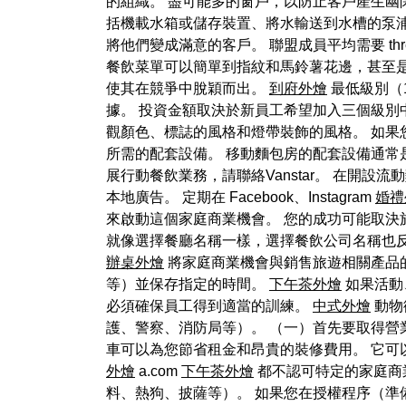
的組織。 盡可能多的窗戶，以防止客戶產生幽
括機載水箱或儲存裝置、將水輸送到水槽的泵浦
將他們變成滿意的客戶。 聯盟成員平均需要 thr
餐飲菜單可以簡單到指紋和馬鈴薯花邊，甚至
使其在競爭中脫穎而出。
到府外燴
最低級別（
據。 投資金額取決於新員工希望加入三個級別
觀顏色、標誌的風格和燈帶裝飾的風格。 如果
所需的配套設備。 移動麵包房的配套設備通
展行動餐飲業務，請聯絡Vanstar。 在開
本地廣告。 定期在 Facebook、Instagram
婚禮
來啟動這個家庭商業機會。 您的成功可能取決
就像選擇餐廳名稱一樣，選擇餐飲公司名稱也反映了食
辦桌外燴
將家庭商業機會與銷售旅遊相關產品的
等）並保存指定的時間。
下午茶外燴
如果活動
必須確保員工得到適當的訓練。
中式外燴
動物
護、警察、消防局等）。 （一）首先要取得營
車可以為您節省租金和昂貴的裝修費用。 它可
外燴
a.com
下午茶外燴
都不認可特定的家庭商
料、熱狗、披薩等）。 如果您在授權程序（準