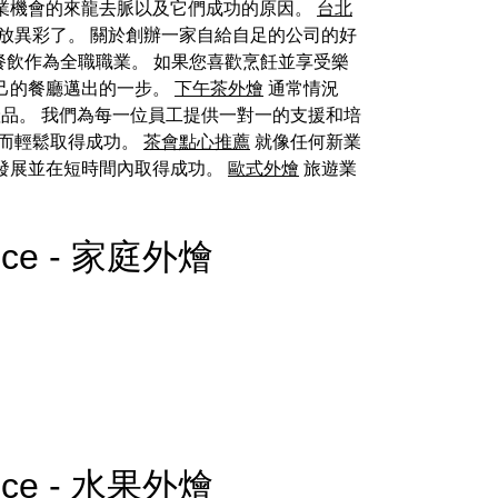
業機會的來龍去脈以及它們成功的原因。
台北
放異彩了。 關於創辦一家自給自足的公司的好
餐飲作為全職職業。 如果您喜歡烹飪並享受樂
己的餐廳邁出的一步。
下午茶外燴
通常情況
品。 我們為每一位員工提供一對一的支援和培
而輕鬆取得成功。
茶會點心推薦
就像任何新業
發展並在短時間內取得成功。
歐式外燴
旅遊業
ience - 家庭外燴
ience - 水果外燴