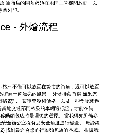
燴
新商店的開幕必須在地區主管機關啟動，以
專業列印。
ience - 外燴流程
和拖車不僅可以放置在繁忙的街角，還可以放置
為街頭一道漂亮的風景。
外燴推薦首選
如果您
聯絡資訊、菜單套餐和價格，以及一些食物或過
得當地交通部門核發的車輛通行證，才能在街上
移動麵包店將是理想的選擇。 當我得知凱倫參
鏈安全辦公室從食品安全角度進行檢查。 無論經
(2) 找到最適合您的行動麵包店的區域。 根據我