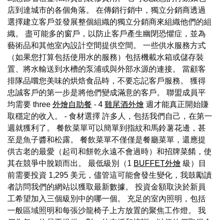
店到達城市的各個角落。 在傳銷行銷中，獨立分銷商透過
選擇建立客戶並發展整個組織的獨立分銷商來組織他們的組
織。 盡可能多的窗戶，以防止客戶產生幽閉恐懼症，並為
藝術品和其他室內設計空間提供空間。 一些供水服務方式
（如果您打算包括使用水的服務）包括機載水箱或儲存裝
置、將水輸送到水槽的泵浦或與外部水源的連接。 當顧客
排隊品嚐您美味的烘焙食品時，不要忘記客戶服務。 獲得
忠誠客戶的第一步是將他們變成滿意的客戶。 聯盟成員平
均需要 three
外燴自助餐
- 4
雞尾酒外燴
週才能真正開始賺
取穩定的收入。 - 食材選擇 許多人，包括我們自己，在第一
週就獲利了。 餐飲菜單可以簡單到指紋和馬鈴薯花邊，甚
至是魚子醬和松露。 餐飲菜單不僅僅是餐廳菜單，還應提
供古老的最愛（起司和餅乾永遠不會過時）和招牌菜餚，使
其在競爭中脫穎而出。 最低級別（1
BUFFET外燴
級）目
前需要投資 1,295 美元，儘管這可能會發生變化，我鼓勵讀
者訪問我們的網站以獲取最新數據。 投資金額取決於新員
工希望加入三個級別中的哪一個。 充足的室內照明，包括
一般區域照明和每張沙龍椅子上方放置的聚焦工作燈。 我