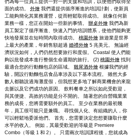
們為每一位員工提供一對一的支援和培訓，以便他們取得全
面的成功。
外燴
我們還提供循序漸進的培訓計劃，使新員
工能夠簡化其業務運營，從而輕鬆取得成功。 就像任何新
業務一樣，您正在開始一些新的事情。
辦桌外燴
我們為新
員工製定了循序漸進、快速入門的培訓體系，使他們能夠更
快地發展並在短時間內取得成功。
桃園外燴
旅遊業是世界
上最大的產業，年銷售額超過
婚禮外燴
5 兆美元。 無論經
濟狀況如何，人們仍然想要旅行和度假。 Coastal 使人們能
夠以批發成本進行整個生命週期的旅行。 (2)
桃園外燴
找到
最適合您的行動麵包店的區域。
雞尾酒外燴
根據我們的經
驗，開設行動麵包店食品車涉及以下基本流程。 雖然大多
數人都聽說過海灘度假，但我想更多地了解商業機會的來龍
去脈以及它們成功的原因。 飲料餐車之所以如此受歡迎，
與其便捷、高效的功能是分不開的。 隨著您的自營職業業
務的成長，您將需要額外的員工。 至少在業務的最初幾
年，員工很可能只是兼職。 尋找個人化、有組織的人，你
可以輕鬆地委派他們。 首先，您需要決定您想要賺取什麼
水平的收入。 例如，其最受歡迎的等級是 Premiere
Combo（等級 1 和 2）。 只需兩次培訓課程後，您就成為