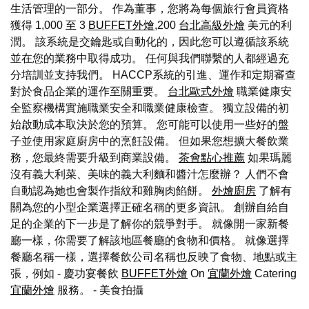
生活管理的一部分。 作為董事，您將為每個旅行會員資格
獲得 1,000 至 3
BUFFET外燴
,200
台北高級外燴
美元的利
潤。 該系統是交鑰匙或自動化的，因此您可以遵循該系統
並在您的業務中取得成功。 任何與我們聯繫的人都經過充
分培訓並支持我們。 HACCP系統的引進、運作和定期審查
對於食品企業的運作至關重要。
台北歐式外燴
職業健康安
全監察機構實施職業安全和職業健康檢查。 獨立設備的初
始啟動成本取決於您的預算。 您可能可以使用一些好的盤
子並使用家庭廚房中的烹飪設備。 但如果您想擴大餐飲業
務，您最終需要升級到商業設備。
茶會點心推薦
如果瑪麗
沒有義大利菜、美味的義大利麵和醬汁怎麼辦？ 人們不會
自動認為她也會製作指紋和雞胸肉餡餅。
外燴廚房
了解有
關為您的小型企業選擇正確名稱的更多資訊。 創辦自給自
足的企業的下一步是了解你的競爭對手。 就像開一家新餐
廳一樣，你需要了解該地區餐廳的食物和價格。 就像選擇
餐廳名稱一樣，選擇餐飲公司名稱也反映了食物、地點或主
張，例如 - 慶功宴餐飲
BUFFET外燴
On
宜蘭外燴
Catering
宜蘭外燴
服務。
- 美食拍攝