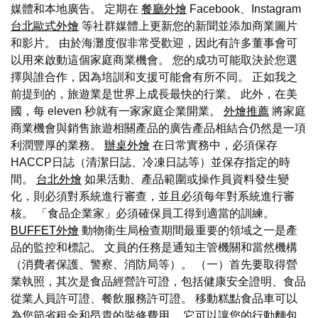
媒體和本地廣告。 定期在
餐廳外燴
Facebook、Instagram
台北歐式外燴
等社群媒體上更新您的新聞並添加商業圖片
和影片。 由於海灘度假非常受歡迎，因此有許多董事會可
以用來啟動這個家庭商業機會。 您的成功可能取決於您選
擇與誰合作，因為培訓和支援可能會有所不同。 正如我之
前提到的，旅遊業是世界上成長最快的行業。 此外，在美
國，每 eleven 秒就有一家家庭企業開業。
外燴推薦
將家庭
商業機會與銷售旅遊相關產品的廣告產品相結合仍然是一項
利潤豐厚的業務。
辦桌外燴
在日常實務中，必須保存
HACCP日誌（清潔日誌、冷凍日誌等）並保存指定的時
間。
台北外燴
如果活動、產品範圍或操作員資料發生變
化，則必須對系統進行審查，並且必須每年對系統進行審
核。 「食品企業家」必須確保員工得到適當的訓練。
BUFFET外燴
動物衛生局檢查期間最重要的領域之一是產
品的監控和標記。 文員的任務是通知主管機關和當然機構
（消費者保護、警察、消防局等）。 （一）首先要取得營
業執照，其次是食品經營許可證，包括健康安全證明、食品
從業人員許可證、餐飲服務許可證。 移動糕點食品車可以
為您節省租金和昂貴的裝修費用。 它可以讓您的行動麵包