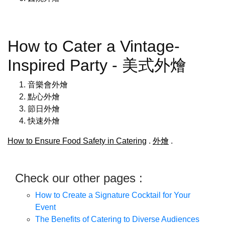
How to Cater a Vintage-
Inspired Party - 美式外燴
音樂會外燴
點心外燴
節日外燴
快速外燴
How to Ensure Food Safety in Catering
.
外燴
.
Check our other pages :
How to Create a Signature Cocktail for Your
Event
The Benefits of Catering to Diverse Audiences