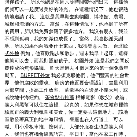
陪伴孩子。 所以他總是在周六等時間帶他們出去，這樣他
們就可以一起度過美好的時光。 在這種情況下，他也很熱
情地邀請了我。 這就是我早期去動物園、博物館、農場、
城堡和海灘的方式。 當然，在這種情況下，他承擔了所有
的費用，所以我免費參觀了很多地方。 我沒有朋友，我並
不感到孤獨，我的知識也成長了。 當然，我喜歡謝天謝
地，所以如果他向我要什麼東西，我很樂意去做。
台北歐
式外燴
例如，他喜歡跑步和散步，週末我早上起床，這樣
他就可以去，而我則照顧孩子。
桃園外燴
這是我們之間反
覆達成的無形協議。 昨天是過去 4 個月來的第一個免費星
期五。
BUFFET外燴
我必須克服他們，他們豐富的社會世
界，他們腐敗的靈魂。 廚房的佈置要合理設計，盡量利用
內部空間，提高工作效率。 蘇豪區的右邊是小義大利，或
者說地中海紐約。
茶會點心推薦
根據電影《教父》改編，
義大利黑幫可以住在這裡。 說真的，如果你想在城市裡體
驗真正的義大利氛圍和美食，你一定要去這個地方。 該地
區散發著真正的地中海風情。 餐廳也在人行道上，可以
喊、用小滑板車推、按喇叭。 大部分服務生也是義大利
人，我們也有機會練習語言。 平日里，當他在家工作時，