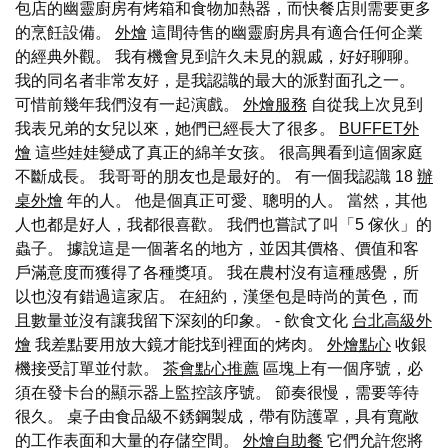
包店的幽靈廚房有烤箱和食物加熱器，而快餐店則需要更多
的烹飪設備。
外燴
這間待售的幽靈廚房具有適合任何企業
的經典外觀。 我有機會見到許久未見的親戚，好好聊聊。
我的同名者非常友好，是我認識的最大的派對面孔之一。
可惜前幾年我們沒有一起演戲。
外燴服務
自從我上次見到
我表兄弟的女兒以來，她們已經長大了很多。
BUFFET外
燴
這些娃娃變成了真正的綿羊女孩。 很高興看到這個家庭
不斷成長。 我哥哥的朋友也是最好的。 有一個我認識 18
辦
桌外燴
年的人。 他是個真正可愛、聰明的人。 當然，其他
人也都是好人，我都很喜歡。 我們也嘗試了叫「5 傢伙」的
蟲子。 據說這是一個著名的地方，並因其價格、價值和客
戶滿意度而獲得了各種獎項。 我在農村沒有這種感覺，所
以也沒有錯過這家店。 在紐約，漢堡包是時尚的黃色，而
且數量並沒有讓我留下深刻的印象。 - 飲食文化
台北高級外
燴
我差點要用放大鏡才能找到裡面的烤肉。
外燴點心
收銀
機接受訂單並付款。
茶會點心推薦
區塊上有一個序號，必
須在發卡台的顯示器上監控該序號。 節奏很慢，需要等待
很久。 桌子由食品級不銹鋼製成，帶有防護罩，具有寬敞
的工作表面和大量的存儲空間。
外燴自助餐
它們允許您將