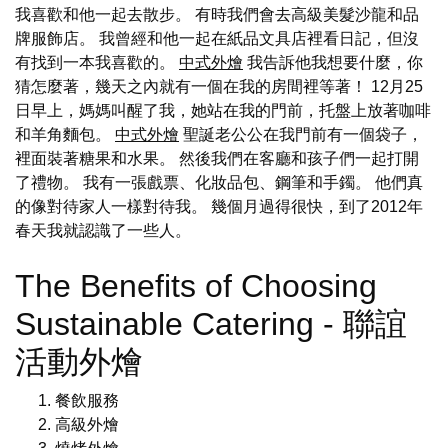
我喜歡和他一起去散步。 有時我們會去高級美髮沙龍和品
牌服飾店。 我曾經和他一起在紙品文具店裡看日記，但沒
有找到一本我喜歡的。
中式外燴
我告訴他我想要什麼，你
猜怎麼著，幾天之內就有一個在我的房間裡等著！ 12月25
日早上，媽媽叫醒了我，她站在我的門前，托盤上放著咖啡
和羊角麵包。
中式外燴
聖誕老公公在我門前有一個袋子，
裡面裝著糖果和水果。 然後我們在客廳和孩子們一起打開
了禮物。 我有一張戲票、化妝品包、鋼筆和手鐲。 他們真
的像對待家人一樣對待我。 幾個月過得很快，到了2012年
春天我就認識了一些人。
The Benefits of Choosing
Sustainable Catering - 聯誼
活動外燴
餐飲服務
高級外燴