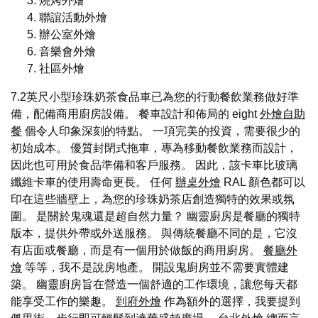
燒烤外燴
聯誼活動外燴
辦公室外燴
音樂會外燴
社區外燴
7.2英尺小型珍珠奶茶食品車已為您的行動餐飲業務做好準
備，配備商用廚房設備。 餐車設計和佈局的 eight
外燴自助
餐
個令人印象深刻的特點。 一項完美的投資，需要很少的
初始成本。 優質封閉式拖車，專為移動餐飲業務而設計，
因此也可用於食品準備和客戶服務。 因此，該卡車比玻璃
纖維卡車的使用壽命更長。 任何
辦桌外燴
RAL 顏色都可以
印在這些牆壁上，為您的珍珠奶茶店創造獨特的效果或氛
圍。 是關於鬼魂還是超自然力量？ 幽靈廚房是餐廳的獨特
版本，提供外帶或外送服務。 與傳統餐廳不同的是，它沒
有店面或餐廳，而是有一個用於做飯的商用廚房。
餐廳外
燴
等等，我不是說房地產。 開設鬼廚房並不需要實體建
築。 幽靈廚房旨在營造一個舒適的工作環境，讓您每天都
能享受工作的樂趣。
到府外燴
作為額外的選擇，我要提到