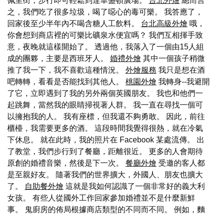
佩里街，步行即可輕鬆到達華盛頓廣場。
台北外燴
總而言
之，我們吃了很多垃圾，喝了噁心的毒可樂。 我答應了，
回家後至少半年內不喝含糖人工飲料。
台北高級外燴
哦，
你會想到商店裡的可樂比礦泉水便宜嗎？ 我們互相揮手致
意，夜晚就這樣開始了。 透過他，我落入了一個由15人組
成的團夥，主要是西班牙人。
婚禮外燴
其中一個孩子稍微
推了我一下，我不喜歡這種情況。
外燴服務
我只是想在酒
吧轉轉，看看是否能找到其他人。
桃園外燴
我轉身--我避開
了它，立即遇到了我的另外兩個英國朋友。 我也和他們一
起跳舞，當然我的眼睛掃視著人群。 我一直在尋找一個可
以擁抱我的人。 我有座標，但我還不夠勇敢。 因此，前往
櫃檯，我需要更多的酒。 這段時間我覺得很熱，就在冷氣
下休息。 就在此時，我的照片在 Facebook 某處流傳。 出
了教堂，我們步行到了餐廳，距離很近。 更多的人會期待
原創的婚禮音樂，然後是下一次。
餐廳外燴
受邀的客人都
是至親好友。 隨著我們的世界擴大，外國人、朋友也擴大
了。
自助餐外燴
這就是我如何認識了一個非常好的義大利
女孩。 有些人從國外工作回家參加婚禮並不是什麼新鮮
事。 鬼廚房的佈局根據商店類型的不同而不同。 例如，麵