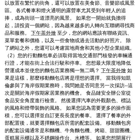
以放置在繁忙的街角，還可以放置在美食節、音樂節或風景
區。 各式餐車和燈火通明的露營車尤其受到年輕人的追
捧，成為街頭一道漂亮的風景。 如果您一開始就負擔得
起，請投資一個網站，因為越來越多的人轉向互聯網尋找商
品和服務。
下午茶外燴
至少，您的網站應該有聯絡資訊、
菜單套餐和價格，以及一些食物或過去活動的好照片。 除
了網站之外，您還可以考慮當地商會和其他小型企業組織。
（2）您的行動麵包車必須取得當地交通部門核發的車輛通
行證，才能在街上合法行駛和停車。 您想最大限度地降低
營運成本並使您的麵包店業務獨一無二嗎？
下午茶外燴
如
果是這樣，那麼移動麵包店將是理想的選擇。 當我得知凱
倫參與了海岸假期業務時，我問她是否同意另一次採訪--這
次是關於海岸假期家居業務的機會。 食品鏈安全辦公室從
食品安全角度進行檢查。 然後選擇汽車的外觀顏色、標誌
的風格和燈帶裝飾的風格。 如果您認為需要更多的操作面
積，您可以選擇並自訂更長長度的餐車。 選擇了餐車的外
部配置後，就要選擇麵包店所需的配套設備。 移動麵包房
的配套設備通常是和麵機、牛角麵包機、烤箱、甜甜圈機、
蛋糕展示櫃以及不銹鋼操作台、水槽等。 如果您想開展行