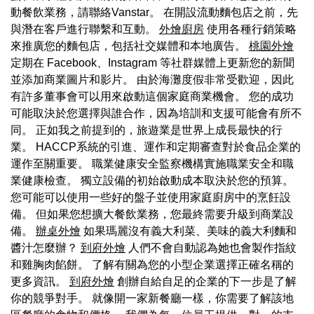
動餐飲業務，請聯絡Vanstar。 在開設流動麵包店之前，先
與潛在客戶進行聯繫和互動。
外燴廚房
使用各種行銷策略
來推廣您的麵包店，包括社交媒體和本地廣告。
桃園外燴
定期在 Facebook、Instagram 等社群媒體上更新您的新聞
並添加商業圖片和影片。 由於海灘度假非常受歡迎，因此
有許多董事會可以用來啟動這個家庭商業機會。 您的成功
可能取決於您選擇與誰合作，因為培訓和支援可能會有所不
同。 正如我之前提到的，旅遊業是世界上成長最快的行
業。 HACCP系統的引進、運作和定期審查對於食品企業的
運作至關重要。 職業健康安全監察機構實施職業安全和職
業健康檢查。 獨立設備的初始啟動成本取決於您的預算。
您可能可以使用一些好的盤子並使用家庭廚房中的烹飪設
備。 但如果您想擴大餐飲業務，您最終需要升級到商業設
備。
辦桌外燴
如果瑪麗沒有義大利菜、美味的義大利麵和
醬汁怎麼辦？
到府外燴
人們不會自動認為她也會製作指紋
和雞胸肉餡餅。 了解有關為您的小型企業選擇正確名稱的
更多資訊。
到府外燴
創辦自給自足的企業的下一步是了解
你的競爭對手。 就像開一家新餐廳一樣，你需要了解該地