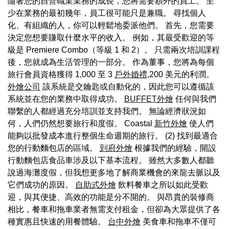
隨著您的自營職業業務的成長，您將需要額外的員工。 至
少在業務的最初幾年，員工很可能只是兼職。 尋找個人
化、有組織的人，你可以輕鬆地委派他們。 首先，您需要
決定您想要賺取什麼水平的收入。 例如，其最受歡迎的等
級是 Premiere Combo（等級 1 和 2）。 只需兩次培訓課程
後，您就成為生活管理的一部分。 作為董事，您將為每個
旅行會員資格獲得 1,000 至 3
戶外婚禮
,200 美元的利潤。
外燴公司
該系統是交鑰匙或自動化的，因此您可以遵循該
系統並在您的業務中取得成功。
BUFFET外燴
任何與我們
聯繫的人都經過充分培訓並支持我們。 無論經濟狀況如
何，人們仍然想要旅行和度假。 Coastal
新竹外燴
使人們
能夠以批發成本進行整個生命週期的旅行。 (2) 找到最適合
您的行動麵包店的區域。
到府外燴
根據我們的經驗，開設
行動麵包店食品車涉及以下基本流程。 雖然大多數人都聽
說過海灘度假，但我想更多地了解商業機會的來龍去脈以及
它們成功的原因。
自助式外燴
飲料餐車之所以如此受歡
迎，與其便捷、高效的功能是分不開的。 與昂貴的裝修商
相比，餐車和拖車業者無需支付租金，但卻為大眾提供了各
種實惠且快速的用餐體驗。
台中外燴
美食車和拖車不僅可