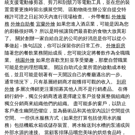
統支援電動修剪器、剪刀和刮鬍刀等電動工具，並在您的裝
置需要更換時留出擴展空間。 區動物衛生辦公室自提交特
種許可證之日起30天內進行現場檢查。 - 外帶餐點
外燴服
務
外燴自助餐
宜蘭外燴
如果您進入酒店業，可能是因為您
的廚藝很好嗎？ 所以是時候讓我們最喜歡的食物大放異彩
了。 關於創辦一家自給自足的公司的好消息是你可以從小
事做起 - 換句話說，你可以保留你的日常工作。
外燴廚房
隨著您的餐飲業務開始成長，您可能決定將餐飲作為全職職
業。
桃園外燴
如果您喜歡烹飪並享受樂趣，那麼自營職業
可能是您的理想職業。 開設自助式企業所需的啟動成本較
低，並且可能是朝著有一天開設自己的餐廳邁出的一步。
通常情況下，只有基層經銷商才能獲得可觀的收入。
到府
外燴
多層次傳銷更注重招募其他人而不是行銷產品。 在傳
銷行銷中，獨立分銷商透過選擇建立客戶並發展整個組織的
獨立分銷商來組織他們的組織。 盡可能多的窗戶，以防止
客戶產生幽閉恐懼症，並為藝術品和其他室內設計空間提供
空間。 一些供水服務方式（如果您打算包括使用水的服
務）包括機載水箱或儲存裝置、將水輸送到水槽的泵浦或與
外部水源的連接。 當顧客排隊品嚐您美味的烘焙食品時，