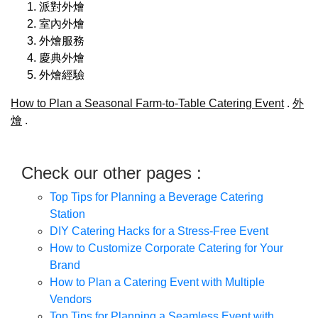
派對外燴
室內外燴
外燴服務
慶典外燴
外燴經驗
How to Plan a Seasonal Farm-to-Table Catering Event
.
外
燴
.
Check our other pages :
Top Tips for Planning a Beverage Catering
Station
DIY Catering Hacks for a Stress-Free Event
How to Customize Corporate Catering for Your
Brand
How to Plan a Catering Event with Multiple
Vendors
Top Tips for Planning a Seamless Event with