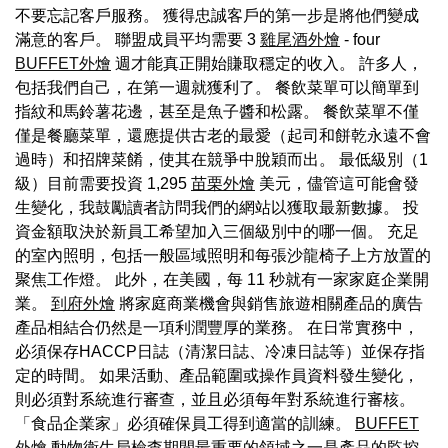
不要忘記客戶服務。 獲得忠誠客戶的第一步是將他們變成
滿意的客戶。 聯盟成員平均需要 3
雞尾酒外燴
- four
BUFFET外燴
週才能真正開始賺取穩定的收入。 許多人，
包括我們自己，在第一週就獲利了。 餐飲菜單可以簡單到
指紋和馬鈴薯花邊，甚至是魚子醬和松露。 餐飲菜單不僅
僅是餐廳菜單，還應提供古老的最愛（起司和餅乾永遠不會
過時）和招牌菜餚，使其在競爭中脫穎而出。 最低級別（1
級）目前需要投資 1,295
苗栗外燴
美元，儘管這可能會發
生變化，我鼓勵讀者訪問我們的網站以獲取最新數據。 投
資金額取決於新員工希望加入三個級別中的哪一個。 充足
的室內照明，包括一般區域照明和每張沙龍椅子上方放置的
聚焦工作燈。 此外，在美國，每 11 秒就有一家家庭企業開
業。
到府外燴
將家庭商業機會與銷售旅遊相關產品的廣告
產品相結合仍然是一項利潤豐厚的業務。 在日常實務中，
必須保存HACCP日誌（清潔日誌、冷凍日誌等）並保存指
定的時間。 如果活動、產品範圍或操作員資料發生變化，
則必須對系統進行審查，並且必須每年對系統進行審核。
「食品企業家」必須確保員工得到適當的訓練。
BUFFET
外燴
動物衛生局檢查期間最重要的領域之一是產品的監控