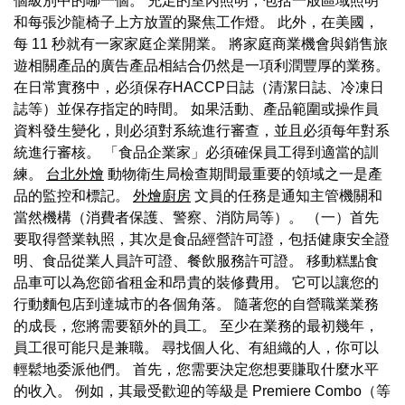
個級別中的哪一個。 充足的室內照明，包括一般區域照明
和每張沙龍椅子上方放置的聚焦工作燈。 此外，在美國，
每 11 秒就有一家家庭企業開業。 將家庭商業機會與銷售旅
遊相關產品的廣告產品相結合仍然是一項利潤豐厚的業務。
在日常實務中，必須保存HACCP日誌（清潔日誌、冷凍日
誌等）並保存指定的時間。 如果活動、產品範圍或操作員
資料發生變化，則必須對系統進行審查，並且必須每年對系
統進行審核。 「食品企業家」必須確保員工得到適當的訓
練。
台北外燴
動物衛生局檢查期間最重要的領域之一是產
品的監控和標記。
外燴廚房
文員的任務是通知主管機關和
當然機構（消費者保護、警察、消防局等）。 （一）首先
要取得營業執照，其次是食品經營許可證，包括健康安全證
明、食品從業人員許可證、餐飲服務許可證。 移動糕點食
品車可以為您節省租金和昂貴的裝修費用。 它可以讓您的
行動麵包店到達城市的各個角落。 隨著您的自營職業業務
的成長，您將需要額外的員工。 至少在業務的最初幾年，
員工很可能只是兼職。 尋找個人化、有組織的人，你可以
輕鬆地委派他們。 首先，您需要決定您想要賺取什麼水平
的收入。 例如，其最受歡迎的等級是 Premiere Combo（等