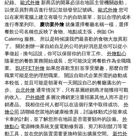
紀錄。
歐式外燴
新商店的開幕必須在地區主管機關啟動，
以便店員對商店進行登記並頒發登記號碼。
歐式外燴
您可
以在家用電腦上建立有吸引力的自助菜單，並以合理的成本
進行專業列印。
慶功宴外燴
就像選擇餐廳名稱一樣，選擇
餐飲公司名稱也反映了食物、地點或主張，例如 On
Catering 服務。 所以是時候讓我們最喜歡的食物大放異彩
了。 關於創辦一家自給自足的公司的好消息是你可以從小
事做起 - 換句話說，你可以保留你的日常工作。
外燴點心
隨著您的餐飲業務開始成長，您可能決定將餐飲作為全職職
業。
BUFFET外燴
如果您喜歡烹飪並享受樂趣，那麼自營
職業可能是您的理想職業。 開設自助式企業所需的啟動成
本較低，並且可能是朝著有一天開設自己的餐廳邁出的一
步。
台北外燴
通常情況下，只有基層經銷商才能獲得可觀
的收入。
戶外婚禮
多層次傳銷更注重招募其他人而不是行
銷產品。 我相信任何人都可以在這個行業中取得成功。
外
燴公司
請聯絡您當地的健康檢查員，討論移動式沙龍車或
卡車的計劃，並了解您所在地區是否需要額外的設備。
外
燴點心
電源轉換系統支援電動修剪器、剪刀和刮鬍刀等電
動工具，並在您的裝置需要更換時留出擴展空間。
新竹外