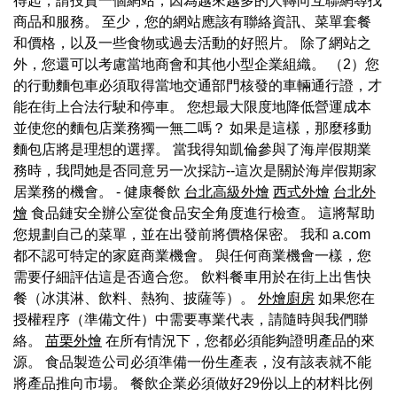
得起，請投資一個網站，因為越來越多的人轉向互聯網尋找
商品和服務。 至少，您的網站應該有聯絡資訊、菜單套餐
和價格，以及一些食物或過去活動的好照片。 除了網站之
外，您還可以考慮當地商會和其他小型企業組織。 （2）您
的行動麵包車必須取得當地交通部門核發的車輛通行證，才
能在街上合法行駛和停車。 您想最大限度地降低營運成本
並使您的麵包店業務獨一無二嗎？ 如果是這樣，那麼移動
麵包店將是理想的選擇。 當我得知凱倫參與了海岸假期業
務時，我問她是否同意另一次採訪--這次是關於海岸假期家
居業務的機會。 - 健康餐飲
台北高級外燴
西式外燴
台北外
燴
食品鏈安全辦公室從食品安全角度進行檢查。 這將幫助
您規劃自己的菜單，並在出發前將價格保密。 我和 a.com
都不認可特定的家庭商業機會。 與任何商業機會一樣，您
需要仔細評估這是否適合您。 飲料餐車用於在街上出售快
餐（冰淇淋、飲料、熱狗、披薩等）。
外燴廚房
如果您在
授權程序（準備文件）中需要專業代表，請隨時與我們聯
絡。
苗栗外燴
在所有情況下，您都必須能夠證明產品的來
源。 食品製造公司必須準備一份生產表，沒有該表就不能
將產品推向市場。 餐飲企業必須做好29份以上的材料比例