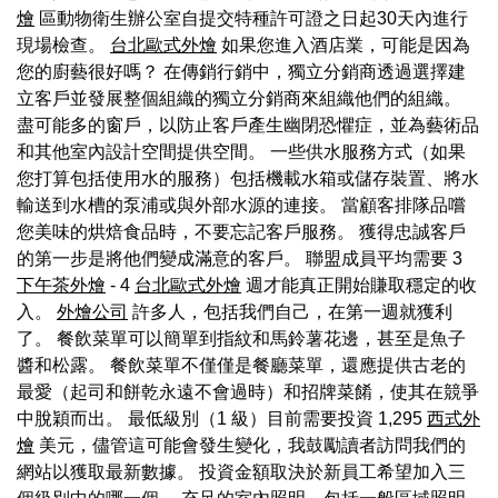
燴
區動物衛生辦公室自提交特種許可證之日起30天內進行
現場檢查。
台北歐式外燴
如果您進入酒店業，可能是因為
您的廚藝很好嗎？ 在傳銷行銷中，獨立分銷商透過選擇建
立客戶並發展整個組織的獨立分銷商來組織他們的組織。
盡可能多的窗戶，以防止客戶產生幽閉恐懼症，並為藝術品
和其他室內設計空間提供空間。 一些供水服務方式（如果
您打算包括使用水的服務）包括機載水箱或儲存裝置、將水
輸送到水槽的泵浦或與外部水源的連接。 當顧客排隊品嚐
您美味的烘焙食品時，不要忘記客戶服務。 獲得忠誠客戶
的第一步是將他們變成滿意的客戶。 聯盟成員平均需要 3
下午茶外燴
- 4
台北歐式外燴
週才能真正開始賺取穩定的收
入。
外燴公司
許多人，包括我們自己，在第一週就獲利
了。 餐飲菜單可以簡單到指紋和馬鈴薯花邊，甚至是魚子
醬和松露。 餐飲菜單不僅僅是餐廳菜單，還應提供古老的
最愛（起司和餅乾永遠不會過時）和招牌菜餚，使其在競爭
中脫穎而出。 最低級別（1 級）目前需要投資 1,295
西式外
燴
美元，儘管這可能會發生變化，我鼓勵讀者訪問我們的
網站以獲取最新數據。 投資金額取決於新員工希望加入三