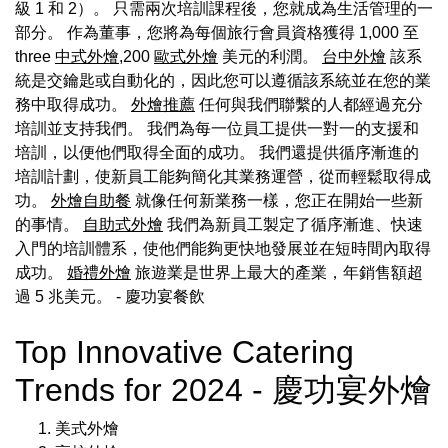
級 1 和 2）。 只需兩次培訓課程後，您就成為生活管理的一
部分。 作為董事，您將為每個旅行會員資格獲得 1,000 至
three
中式外燴
,200
歐式外燴
美元的利潤。
台中外燴
該系
統是交鑰匙或自動化的，因此您可以遵循該系統並在您的業
務中取得成功。
外燴推薦
任何與我們聯繫的人都經過充分
培訓並支持我們。 我們為每一位員工提供一對一的支援和
培訓，以便他們取得全面的成功。 我們還提供循序漸進的
培訓計劃，使新員工能夠簡化其業務運營，從而輕鬆取得成
功。
外燴自助餐
就像任何新業務一樣，您正在開始一些新
的事情。
自助式外燴
我們為新員工製定了循序漸進、快速
入門的培訓體系，使他們能夠更快地發展並在短時間內取得
成功。
婚禮外燴
旅遊業是世界上最大的產業，年銷售額超
過 5 兆美元。
- 慶功宴餐飲
Top Innovative Catering
Trends for 2024 - 慶功宴外燴
美式外燴