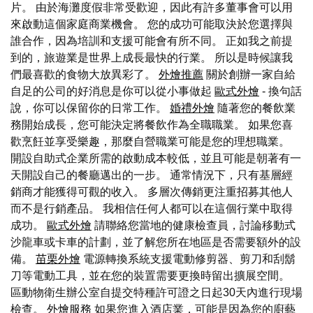
片。 由於海灘度假非常受歡迎，因此有許多董事會可以用
來啟動這個家庭商業機會。 您的成功可能取決於您選擇與
誰合作，因為培訓和支援可能會有所不同。 正如我之前提
到的，旅遊業是世界上成長最快的行業。 所以是時候讓我
們最喜歡的食物大放異彩了。
外燴推薦
關於創辦一家自給
自足的公司的好消息是你可以從小事做起
歐式外燴
- 換句話
說，你可以保留你的日常工作。
婚禮外燴
隨著您的餐飲業
務開始成長，您可能決定將餐飲作為全職職業。 如果您喜
歡烹飪並享受樂趣，那麼自營職業可能是您的理想職業。
開設自助式企業所需的啟動成本較低，並且可能是朝著有一
天開設自己的餐廳邁出的一步。 通常情況下，只有基層經
銷商才能獲得可觀的收入。 多層次傳銷更注重招募其他人
而不是行銷產品。 我相信任何人都可以在這個行業中取得
成功。
歐式外燴
請聯絡您當地的健康檢查員，討論移動式
沙龍車或卡車的計劃，並了解您所在地區是否需要額外的設
備。
苗栗外燴
電源轉換系統支援電動修剪器、剪刀和刮鬍
刀等電動工具，並在您的裝置需要更換時留出擴展空間。
區動物衛生辦公室自提交特種許可證之日起30天內進行現場
檢查。
外燴服務
如果您進入酒店業，可能是因為您的廚藝