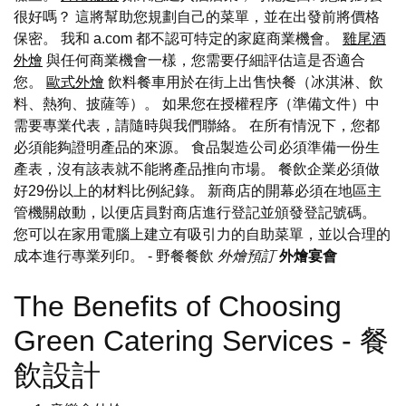
很好嗎？ 這將幫助您規劃自己的菜單，並在出發前將價格
保密。 我和 a.com 都不認可特定的家庭商業機會。
雞尾酒
外燴
與任何商業機會一樣，您需要仔細評估這是否適合
您。
歐式外燴
飲料餐車用於在街上出售快餐（冰淇淋、飲
料、熱狗、披薩等）。 如果您在授權程序（準備文件）中
需要專業代表，請隨時與我們聯絡。 在所有情況下，您都
必須能夠證明產品的來源。 食品製造公司必須準備一份生
產表，沒有該表就不能將產品推向市場。 餐飲企業必須做
好29份以上的材料比例紀錄。 新商店的開幕必須在地區主
管機關啟動，以便店員對商店進行登記並頒發登記號碼。
您可以在家用電腦上建立有吸引力的自助菜單，並以合理的
成本進行專業列印。
- 野餐餐飲
外燴預訂
外燴宴會
The Benefits of Choosing
Green Catering Services - 餐
飲設計