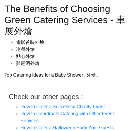
The Benefits of Choosing
Green Catering Services - 車
展外燴
電影首映外燴
冷餐外燴
點心外燴
雞尾酒外燴
Top Catering Ideas for a Baby Shower
.
外燴
.
Check our other pages :
How to Cater a Successful Charity Event
How to Coordinate Catering with Other Event
Services
How to Cater a Halloween Party Your Guests