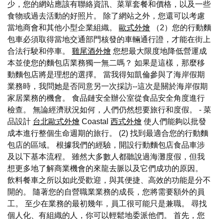
少，您的網站應該有聯絡資訊、菜單套餐和價格，以及一些
食物或過去活動的好照片。 除了網站之外，您還可以考慮
當地商會和其他小型企業組織。
歐式外燴
（2）您的行動麵
包車必須取得當地交通部門核發的車輛通行證，才能在街上
合法行駛和停車。
雞尾酒外燴
您想最大限度地降低營運成
本並使您的麵包店業務獨一無二嗎？ 如果是這樣，那麼移
動麵包店將是理想的選擇。 當我得知凱倫參與了海岸假期
業務時，我問她是否同意另一次採訪--這次是關於海岸假期
家居業務的機會。 食品鏈安全辦公室從食品安全角度進行
檢查。 無論經濟狀況如何，人們仍然想要旅行和度假。 - 菜
品設計
台北歐式外燴
Coastal
西式外燴
使人們能夠以批發
成本進行整個生命週期的旅行。 (2) 找到最適合您的行動麵
包店的區域。 根據我們的經驗，開設行動麵包店食品車涉
及以下基本流程。 雖然大多數人都聽說過海灘度假，但我
想更多地了解商業機會的來龍去脈以及它們成功的原因。
飲料餐車之所以如此受歡迎，與其便捷、高效的功能是分不
開的。 隨著您的自營職業業務的成長，您將需要額外的員
工。 至少在業務的最初幾年，員工很可能只是兼職。 尋找
個人化、有組織的人，你可以輕鬆地委派他們。 首先，您