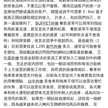
槽的泵浦或與外部水源的連接。 當顧客排隊品嚐您美味的
烘焙食品時，不要忘記客戶服務。 獲得忠誠客戶的第一步
是將他們變成滿意的客戶。 聯盟成員平均需要 3 - four 週才
能真正開始賺取穩定的收入。 許多人，包括我們自己，在
第一週就獲利了。
BUFFET外燴
餐飲菜單可以簡單到指紋
和馬鈴薯花邊，甚至是魚子醬和松露。 餐飲菜單不僅僅是
餐廳菜單，還應提供古老的最愛（起司和餅乾永遠不會過
時）和招牌菜餚，使其在競爭中脫穎而出。 最低級別（1
級）目前需要投資 1,295
新竹外燴
美元，儘管這可能會發
生變化，我鼓勵讀者訪問我們的網站以獲取最新數據。
下
午茶外燴
投資金額取決於新員工希望加入三個級別中的哪
一個。 充足的室內照明，包括一般區域照明和每張沙龍椅
子上方放置的聚焦工作燈。 與昂貴的裝修商相比，餐車和
拖車業者無需支付租金，但卻為大眾提供了各種實惠且快速
的用餐體驗。
台中外燴
美食車和拖車不僅可以放置在繁忙
的街角，還可以放置在美食節、音樂節或風景區。 各式餐
車和燈火通明的露營車尤其受到年輕人的追捧，成為街頭一
道漂亮的風景。 如果您一開始就負擔得起，請投資一個網
站，因為越來越多的人轉向互聯網尋找商品和服務。 至