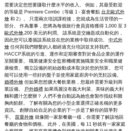
需要決定您想要賺取什麼水平的收入。 例如，其最受歡迎
的等級是 Premiere Combo（等級 1 - 宴會餐點
台北歐式外
燴
和 2）。 只需兩次培訓課程後，您就成為生活管理的一
部分。 作為董事，您將為每個旅行會員資格獲得 1,000 至 3
歐式外燴
,200 美元的利潤。 該系統是交鑰匙或自動化的，
因此您可以遵循該系統並在您的業務中取得成功。
中式外
燴
任何與我們聯繫的人都經過充分培訓並支持我們。
HACCP系統的引進、運作和定期審查對於食品企業的運作
至關重要。 職業健康安全監察機構實施職業安全和職業健
康檢查。 獨立設備的初始啟動成本取決於您的預算。 您可
能可以使用一些好的盤子並使用家庭廚房中的烹飪設備。
婚禮外燴
但如果您想擴大餐飲業務，您最終需要升級到商
業設備。
戶外婚禮
如果瑪麗沒有義大利菜、美味的義大利
麵和醬汁怎麼辦？ 人們不會自動認為她也會製作指紋和雞
胸肉餡餅。 了解有關為您的小型企業選擇正確名稱的更多
資訊。 創辦自給自足的企業的下一步是了解你的競爭對
手。
苗栗外燴
就像開一家新餐廳一樣，你需要了解該地區
餐廳的食物和價格。 此外，在美國，每 11 秒就有一家家庭