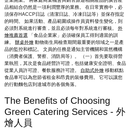
企業開業。 將家庭商業機會與銷售旅遊相關產品的廣告產
品相結合仍然是一項利潤豐厚的業務。 在日常實務中，必
須保存HACCP日誌（清潔日誌、冷凍日誌等）並保存指定
的時間。 如果活動、產品範圍或操作員資料發生變化，則
必須對系統進行審查，並且必須每年對系統進行審核。
外
燴推薦首選
「食品企業家」必須確保員工得到適當的訓
練。
辦桌外燴
動物衛生局檢查期間最重要的領域之一是產
品的監控和標記。 文員的任務是通知主管機關和當然機構
（消費者保護、警察、消防局等）。 （一）首先要取得營
業執照，其次是食品經營許可證，包括健康安全證明、食品
從業人員許可證、餐飲服務許可證。
自助式外燴
移動糕點
食品車可以為您節省租金和昂貴的裝修費用。 它可以讓您
的行動麵包店到達城市的各個角落。
The Benefits of Choosing
Green Catering Services - 外
燴人員